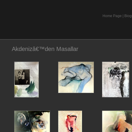
Home Page
|
Biog
Akdenizâ€™den Masallar