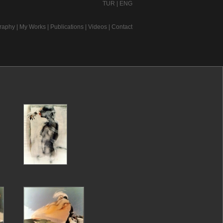
TUR
|
ENG
raphy
|
My Works
|
Publications
|
Videos
|
Contact